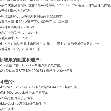
●多个质量流量控制器(通常是Ar、N2 CxHy,O2和备用)工作&活性气体输送和
●干燥剂排气作为标准。
●标准溅射&弧电源(额外的制造商和配置要求):
●直流电源- 5-30KW甚至高达180千瓦大功率电源
●脉冲直流电源- 5-30KW
●AC /中频功率- 5 - 150千瓦
●射频功率- 5-15KW
●HIPIMS(高功率脉冲磁控溅射)力量——40千瓦(高功率峰值高达8 mw)
●引导弧- 80 a,120或200一个
标准泵的配置和选择:
●1 x爱德华兹GXS250/2600粗&罗茨泵方案。
●2 x爱德华兹STP-iXA 2206 5轴,磁悬浮,涡轮分子泵。
可选的:
●Leybold SV 630或1200机械水泵WH4400 SV与罗茨泵。
●WH4400 Leybold双干泵与罗茨泵
●20英寸的瓦里安扩散泵
●MaxCool 4000 污版好色先生TV
●其它要求