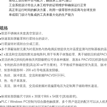
推动工业控制平台与配方，触摸屏工业PC接口
工业系统设计符合人体工程学的证明维护和确保运行正常
高正常运行时间的解决方案，利用一级零部件供应商与全球支持
单或双门设计与集成的工具来最大化的生产能力
规格
●双层不锈钢水夹套真空室设计。
●快速装卸屏蔽罩和行星转台的设计。
●行星旋转衬底转台分成三层。
●多个屏蔽辐射元素为衬底加热与热电偶反馈提供允许温度监测与控制基板的温度
●2 x直流和交流线性辉光放电阵列,用于等离子体预处理、离子辅助沉积或PACVD面
●灵活的单(1)到6(6)单独关闭阴极靶位可供各种溅射、蒸发& PACVD沉积源包括
1、专利的高功率密度(高达30 w/平方厘米)、不平衡或平衡磁控管为直流、脉冲直流
2、矩形和圆形80 - 200 a引导电弧蒸发阴极。
3、热丝、脉冲直流、交流和射频PACVD。
4、热、电子束蒸发。
5、直流、脉冲直流、交流或射频衬底偏置电压为定制离子辅助增长递送。
●标准矩形阴极尺寸的6 x 30英寸和6 x 54英寸(其他请求)。
●PLC / Windows PC控制与综合颜色触摸屏。多个用户选定的配方可以从
网络/调制解调器进行远程访问“实时”诊断运行或过程监控。