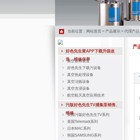
当前位置：
网站首页
>
产品展示
>
代理产品
产
好色先生黄APP下载升级改
造、维修保养
真空获得装置
好色先生下载污设备
真空热处理设备
真空冶炼设备
真空含浸设备
航空航天真空应用技术
污版好色先生TV捕集泵销售、
维修
美国污版好色先生TV系列
美国Telemark系列
日本MAC系列
韩国SAMSUNG系列