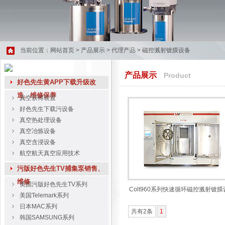
当前位置：
网站首页
>
产品展示
>
代理产品
>
磁控溅射镀膜设备
产品展示
Product
好色先生黄APP下载升级改
造、维修保养
真空获得装置
好色先生下载污设备
真空热处理设备
真空冶炼设备
真空含浸设备
航空航天真空应用技术
污版好色先生TV捕集泵销售、
维修
美国污版好色先生TV系列
Colt960系列快速循环磁控溅射镀膜
美国Telemark系列
日本MAC系列
共有2条
1
韩国SAMSUNG系列