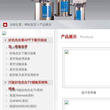
当前位置：
网站首页
>
产品展示
产品展示
Product
好色先生黄APP下载升级改
造、维修保养
真空获得装置
好色先生下载污设备
真空热处理设备
真空冶炼设备
真空含浸设备
航空航天真空应用技术
污版好色先生TV捕集泵销售、
维修
美国污版好色先生TV系列
旋片泵维修
美国Telemark系列
日本MAC系列
韩国SAMSUNG系列